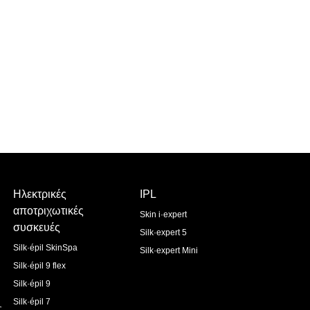
Ηλεκτρικές
IPL
αποτριχωτικές
Skin i·expert
συσκευές
Silk·expert 5
Silk·épil SkinSpa
Silk·expert Mini
Silk·épil 9 flex
Silk·épil 9
Silk·épil 7
ς