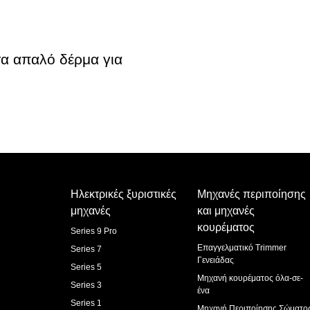
τα απαλό δέρμα για
Ηλεκτρικές ξυριστικές
Μηχανές περιποίησης
μηχανές
και μηχανές
κουρέματος
Series 9 Pro
Επαγγελματικό Trimmer
Series 7
Γενειάδας
Series 5
Μηχανή κουρέματος όλα-σε-
Series 3
ένα
Series 1
Μηχανή Περιποίησης Σώματο