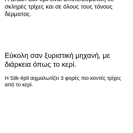
σκληρές τρίχες και σε όλους τους τόνους
δέρματος.
Εύκολη σαν ξυριστική μηχανή, με
διάρκεια όπως το κερί.
Η Silk·épil αιχμαλωτίζει 3 φορές πιο κοντές τρίχες
από το κερί.
Braun Silk·épil 9
0.5 mm
Κερί
1.5 mm