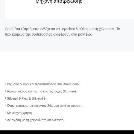
Μηχανή αποτρίχωσης
Ορισμένα εξαρτήματα ενδέχεται να μην είναι διαθέσιμα στη χώρα σας. Τα
περιεχόμενα της συσκευασίας διαφέρουν ανά μοντέλο.
¹ Ισχύουν οι όροι και προϋποθέσεις στο Braun.com.
² Αφαιρεί ακόμα και τις πιο κοντές τρίχες (0,5 mm).
³ Silk·épil 9 Flex & Silk·épil 9.
⁴ Όταν χρησιμοποιείται εντός 24ώρου μετά τη φόρτιση.
⁵ Με συχνή χρήση.
⁶ σε σχέση με τη χειροκίνητη απολέπιση.