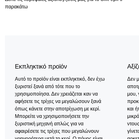
παρακάτω
Εκπληκτικό προϊόν
Αξίζ
Αυτό το προϊόν είναι εκπληκτικό, δεν έχω
Δεν μ
ξυριστεί ξανά από τότε που το
αποτρ
χρησιμοποίησα. Δεν χρειάζεται καν να
μου, 
αφήσετε τις τρίχες να μεγαλώσουν ξανά
προκ
όπως κάνετε στην αποτρίχωση με κερί.
και ή
Μπορείτε να χρησιμοποιήσετε την
μικρ
ξυριστική μηχανή απλώς για να
ντους
αφαιρέσετε τις τρίχες που μεγαλώνουν
γίνετ
γρηγορότερα μετά το κερί. Ο πόνος είναι
αρκετ