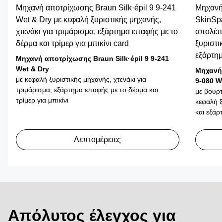
Μηχανή αποτρίχωσης Braun Silk·épil 9 9-241
Μηχανή 
Wet & Dry με κεφαλή ξυριστικής μηχανής,
SkinSpa
χτενάκι για τριμάρισμα, εξάρτημα επαφής με το
απολέπι
δέρμα και τρίμερ για μπικίνι card
ξυριστι
εξάρτημ
Μηχανή αποτρίχωσης Braun Silk·épil 9 9-241
Wet & Dry
Μηχανή 
με κεφαλή ξυριστικής μηχανής, χτενάκι για
9-080 W
τριμάρισμα, εξάρτημα επαφής με το δέρμα και
με βουρτ
τρίμερ για μπικίνι
κεφαλή ξ
και εξάρ
Λεπτομέρειες
Απόλυτος έλεγχος για