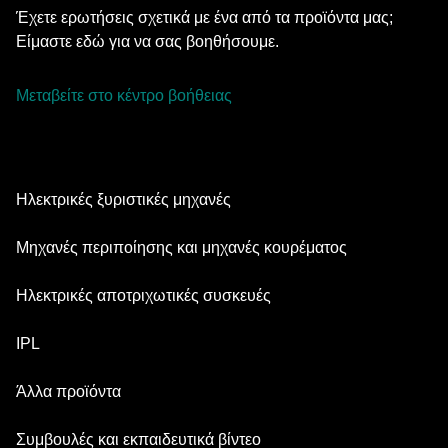
Έχετε ερωτήσεις σχετικά με ένα από τα προϊόντα μας;
Είμαστε εδώ για να σας βοηθήσουμε.
Μεταβείτε στο κέντρο βοήθειας
Ηλεκτρικές ξυριστικές μηχανές
Series 9 Pro
Μηχανές περιποίησης και μηχανές κουρέματος
Series 7
Επαγγελματικό Trimmer Γενειάδας
Ηλεκτρικές αποτριχωτικές συσκευές
Series 5
Μηχανή κουρέματος όλα-σε-ένα
Silk·épil SkinSpa
IPL
Series 3
Μηχανή Περιποίησης Σώματος
Silk·épil 9 flex
Series 1
Skin i·expert
Άλλα προϊόντα
Series X
Silk·épil 9
Ανταλλακτικά εξαρτήματα
Silk·expert 5
Ξυριστική μηχανές για τα μαλλιά
Face Spa Pro
Συμβουλές και εκπαιδευτικά βίντεο
Silk·épil 7