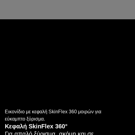
Κεφαλή SkinFlex 360°
Προσαρμόζεται στις καμπύλες του προσώπου
σας για βέλτιστη επαφή με την επιδερμίδα,
ακόμη και σε δυσπρόσιτες περιοχές.
Εικονίδιο με κεφαλή SkinFlex 360 μοιρών για
εύκαμπτο ξύρισμα.
Κεφαλή SkinFlex 360°
Για απαλό ξύρισμα, ακόμη και σε