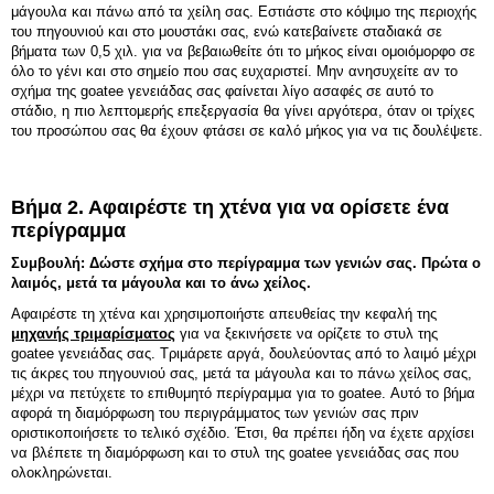
μάγουλα και πάνω από τα χείλη σας. Εστιάστε στο κόψιμο της περιοχής
του πηγουνιού και στο μουστάκι σας, ενώ κατεβαίνετε σταδιακά σε
βήματα των 0,5 χιλ. για να βεβαιωθείτε ότι το μήκος είναι ομοιόμορφο σε
όλο το γένι και στο σημείο που σας ευχαριστεί. Μην ανησυχείτε αν το
σχήμα της goatee γενειάδας σας φαίνεται λίγο ασαφές σε αυτό το
στάδιο, η πιο λεπτομερής επεξεργασία θα γίνει αργότερα, όταν οι τρίχες
του προσώπου σας θα έχουν φτάσει σε καλό μήκος για να τις δουλέψετε.
Βήμα 2. Αφαιρέστε τη χτένα για να ορίσετε ένα
περίγραμμα
Συμβουλή: Δώστε σχήμα στο περίγραμμα των γενιών σας. Πρώτα ο
λαιμός, μετά τα μάγουλα και το άνω χείλος.
Αφαιρέστε τη χτένα και χρησιμοποιήστε απευθείας την κεφαλή της
μηχανής τριμαρίσματος
για να ξεκινήσετε να ορίζετε το στυλ της
goatee γενειάδας σας. Τριμάρετε αργά, δουλεύοντας από το λαιμό μέχρι
τις άκρες του πηγουνιού σας, μετά τα μάγουλα και το πάνω χείλος σας,
μέχρι να πετύχετε το επιθυμητό περίγραμμα για το goatee. Αυτό το βήμα
αφορά τη διαμόρφωση του περιγράμματος των γενιών σας πριν
οριστικοποιήσετε το τελικό σχέδιο. Έτσι, θα πρέπει ήδη να έχετε αρχίσει
να βλέπετε τη διαμόρφωση και το στυλ της goatee γενειάδας σας που
ολοκληρώνεται.