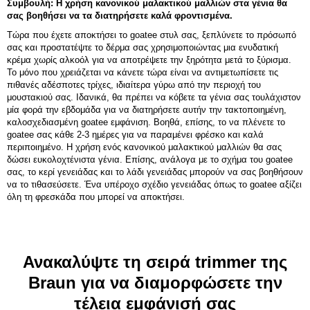
Συμβουλή: Η χρήση κανονικού μαλακτικού μαλλιών στα γένια θα
σας βοηθήσει να τα διατηρήσετε καλά φροντισμένα.
Τώρα που έχετε αποκτήσει το goatee στυλ σας, ξεπλύνετε το πρόσωπό
σας και προστατέψτε το δέρμα σας χρησιμοποιώντας μια ενυδατική
κρέμα χωρίς αλκοόλ για να αποτρέψετε την ξηρότητα μετά το ξύρισμα.
Το μόνο που χρειάζεται να κάνετε τώρα είναι να αντιμετωπίσετε τις
πιθανές αδέσποτες τρίχες, ιδιαίτερα γύρω από την περιοχή του
μουστακιού σας. Ιδανικά, θα πρέπει να κόβετε τα γένια σας τουλάχιστον
μία φορά την εβδομάδα για να διατηρήσετε αυτήν την τακτοποιημένη,
καλοσχεδιασμένη goatee εμφάνιση. Βοηθά, επίσης, το να πλένετε το
goatee σας κάθε 2-3 ημέρες για να παραμένει φρέσκο και καλά
περιποιημένο. Η χρήση ενός κανονικού μαλακτικού μαλλιών θα σας
δώσει ευκολοχτένιστα γένια. Επίσης, ανάλογα με το σχήμα του goatee
σας, το κερί γενειάδας και το λάδι γενειάδας μπορούν να σας βοηθήσουν
να το τιθασεύσετε. Ένα υπέροχο σχέδιο γενειάδας όπως το goatee αξίζει
όλη τη φρεσκάδα που μπορεί να αποκτήσει.
Ανακαλύψτε τη σειρά trimmer της
Braun για να διαμορφώσετε την
τέλεια εμφάνισή σας