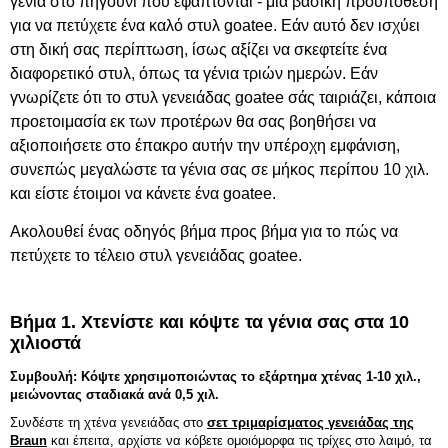
γένια στο πηγούνι που εφάπτονται - μια βασική προϋπόθεση
για να πετύχετε ένα καλό στυλ goatee. Εάν αυτό δεν ισχύει
στη δική σας περίπτωση, ίσως αξίζει να σκεφτείτε ένα
διαφορετικό στυλ, όπως τα γένια τριών ημερών. Εάν
γνωρίζετε ότι το στυλ γενειάδας goatee σάς ταιριάζει, κάποια
προετοιμασία εκ των προτέρων θα σας βοηθήσει να
αξιοποιήσετε στο έπακρο αυτήν την υπέροχη εμφάνιση,
συνεπώς μεγαλώστε τα γένια σας σε μήκος περίπου 10 χιλ.
και είστε έτοιμοι να κάνετε ένα goatee.
Ακολουθεί ένας οδηγός βήμα προς βήμα για το πώς να
πετύχετε το τέλειο στυλ γενειάδας goatee.
Βήμα 1. Χτενίστε και κόψτε τα γένια σας στα 10
χιλιοστά
Συμβουλή: Κόψτε χρησιμοποιώντας το εξάρτημα χτένας 1-10 χιλ.,
μειώνοντας σταδιακά ανά 0,5 χιλ.
Συνδέστε τη χτένα γενειάδας στο
σετ τριμαρίσματος γενειάδας της
Braun
και έπειτα, αρχίστε να κόβετε ομοιόμορφα τις τρίχες στο λαιμό, τα