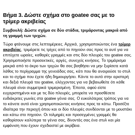
Βήμα 3. Δώστε σχήμα στο goatee σας με το
τρίμερ ακριβείας
Συμβουλή: Δώστε σχήμα σε δύο στάδια, τριμάροντας μακριά από
τη γραμμή των τριχών.
Τώρα φτάνουμε στις λεπτομέρειες. Αρχικά, χρησιμοποιώντας ένα
τρίμερ
ακριβείας
, τριμάρετε τις τρίχες από το πηγούνι σας προς το αυτί για να
επιτύχετε ωραίες, καθαρές γραμμές και στις δύο πλευρές του goatee σας.
Χρησιμοποιήστε προσεκτικές, αργές, συνεχείς κινήσεις. Το τριμάρισμα
μακριά από το άκρο των τριχών θα σας βοηθήσει να μην ξυρίσετε κατά
λάθος το περίγραμμα της γενειάδας σας, κάτι που θα αναιρούσε το στυλ
και το σχήμα που έχετε ήδη δημιουργήσει. Κάντε το αυτό στην αριστερή
και δεξιά πλευρά του goatee, ελέγχοντας για να βεβαιωθείτε ότι κάθε
πλευρά είναι συμμετρικά τριμαρισμένη. Έπειτα, αφού είστε
ευχαριστημένοι και με τις δύο πλευρές, μπορείτε να προσθέσετε
ευδιάκριτες γωνίες στα goatee γένια σας. Ο ευκολότερος τρόπος για να
το κάνετε αυτό είναι χρησιμοποιώντας κινήσεις προς τα κάτω. Προσέξτε
ιδιαίτερα την περιοχή όπου και οι δύο πλευρές συνδέονται με το μουστάκι
και κάτω στο πηγούνι. Οι τολμηρές και προσεγμένες γραμμές θα
καθορίσουν καλύτερα τα γένια σας, δίνοντάς σας ένα στυλ και μία
εμφάνιση που έχουν σχεδιαστεί με ακρίβεια.