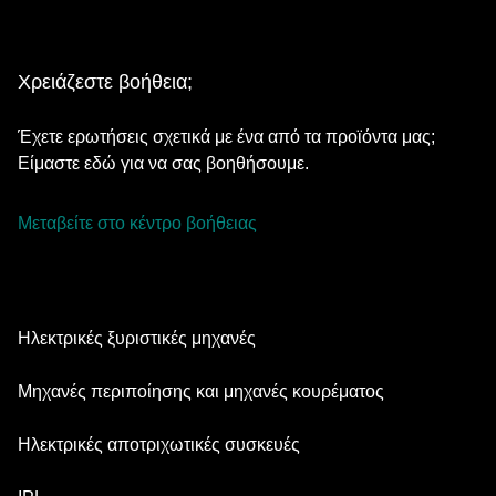
Χρειάζεστε βοήθεια;
Έχετε ερωτήσεις σχετικά με ένα από τα προϊόντα μας;
Είμαστε εδώ για να σας βοηθήσουμε.
Μεταβείτε στο κέντρο βοήθειας
Ηλεκτρικές ξυριστικές μηχανές
Series 9 Pro
Μηχανές περιποίησης και μηχανές κουρέματος
Series 7
Επαγγελματικό Trimmer Γενειάδας
Ηλεκτρικές αποτριχωτικές συσκευές
Series 5
Μηχανή κουρέματος όλα-σε-ένα
Silk·épil SkinSpa