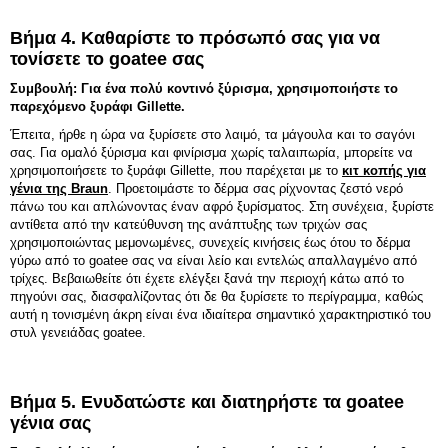
Βήμα 4. Καθαρίστε το πρόσωπό σας για να
τονίσετε το goatee σας
Συμβουλή: Για ένα πολύ κοντινό ξύρισμα, χρησιμοποιήστε το
παρεχόμενο ξυράφι Gillette.
Έπειτα, ήρθε η ώρα να ξυρίσετε στο λαιμό, τα μάγουλα και το σαγόνι
σας. Για ομαλό ξύρισμα και φινίρισμα χωρίς ταλαιπωρία, μπορείτε να
χρησιμοποιήσετε το ξυράφι Gillette, που παρέχεται με το
κιτ κοπής για
γένια της Braun
. Προετοιμάστε το δέρμα σας ρίχνοντας ζεστό νερό
πάνω του και απλώνοντας έναν αφρό ξυρίσματος. Στη συνέχεια, ξυρίστε
αντίθετα από την κατεύθυνση της ανάπτυξης των τριχών σας
χρησιμοποιώντας μεμονωμένες, συνεχείς κινήσεις έως ότου το δέρμα
γύρω από το goatee σας να είναι λείο και εντελώς απαλλαγμένο από
τρίχες. Βεβαιωθείτε ότι έχετε ελέγξει ξανά την περιοχή κάτω από το
πηγούνι σας, διασφαλίζοντας ότι δε θα ξυρίσετε το περίγραμμα, καθώς
αυτή η τονισμένη άκρη είναι ένα ιδιαίτερα σημαντικό χαρακτηριστικό του
στυλ γενειάδας goatee.
Βήμα 5. Ενυδατώστε και διατηρήστε τα goatee
γένια σας