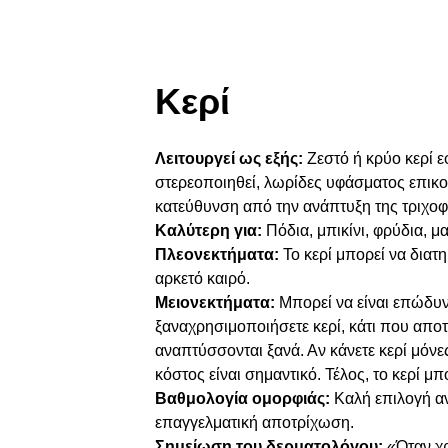
Κερί
Λειτουργεί ως εξής:
Ζεστό ή κρύο κερί ε
στερεοποιηθεί, λωρίδες υφάσματος επικολ
κατεύθυνση από την ανάπτυξη της τριχοφυ
Καλύτερη για:
Πόδια, μπικίνι, φρύδια, μ
Πλεονεκτήματα:
Το κερί μπορεί να διατ
αρκετό καιρό.
Μειονεκτήματα:
Μπορεί να είναι επώδυνη
ξαναχρησιμοποιήσετε κερί, κάτι που απο
αναπτύσσονται ξανά. Αν κάνετε κερί μόνες
κόστος είναι σημαντικό. Τέλος, το κερί μπ
Βαθμολογία ομορφιάς:
Καλή επιλογή αν
επαγγελματική αποτρίχωση.
Σημείωση του δερματολόγου:
«Όταν χρ